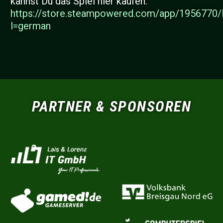
kannst Du das Spiel hier kaufen:
https://store.steampowered.com/app/195677
l=german
PARTNER & SPONSOREN