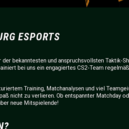
URG ESPORTS
er der bekanntesten und anspruchsvollsten Taktik-S
 trainiert bei uns ein engagiertes CS2-Team regelm
riertem Training, Matchanalysen und viel Teamgeist.
aß nicht zu verlieren. Ob entspannter Matchday od
 über neue Mitspielende!
N?