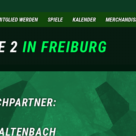
ITGLIED WERDEN
SPIELE
KALENDER
MERCHANDIS
E 2
IN FREIBURG
CHPARTNER:
KALTENBACH