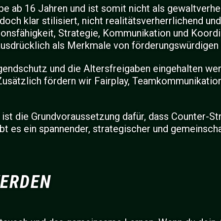
e ab 16 Jahren und ist somit nicht als gewaltverher
och klar stilisiert, nicht realitätsverherrlichend u
ionsfähigkeit, Strategie, Kommunikation und Koord
usdrücklich als Merkmale von förderungswürdigen 
ugendschutz und die Altersfreigaben eingehalten wer
nd. Zusätzlich fördern wir Fairplay, Teamkommunika
t die Grundvoraussetzung dafür, dass Counter-Str
bt es ein spannender, strategischer und gemeinscha
WERDEN