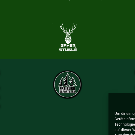
S
e
s
n
Um dir ein 
Geräteinfor
Technologie
auf dieser 