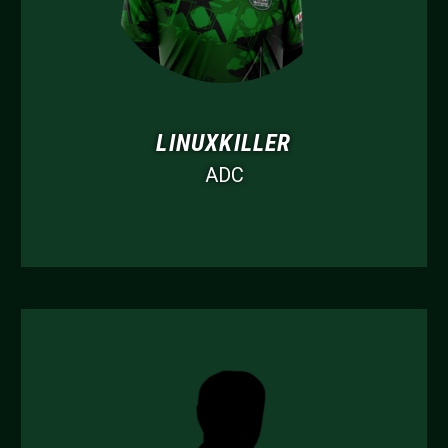
LINUXKILLER
ADC