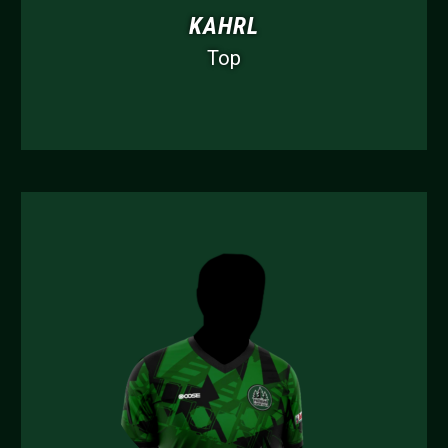
KAHRL
Top