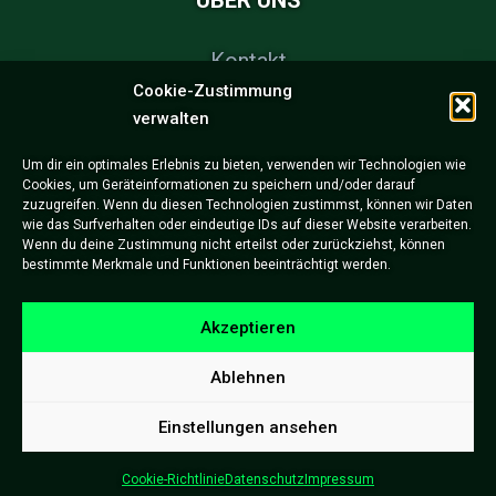
ÜBER UNS
Kontakt
Cookie-Zustimmung
FAQs
verwalten
Partner & Sponsoren
Um dir ein optimales Erlebnis zu bieten, verwenden wir Technologien wie
Cookies, um Geräteinformationen zu speichern und/oder darauf
Impressum
zuzugreifen. Wenn du diesen Technologien zustimmst, können wir Daten
wie das Surfverhalten oder eindeutige IDs auf dieser Website verarbeiten.
Datenschutzerklärung
Wenn du deine Zustimmung nicht erteilst oder zurückziehst, können
bestimmte Merkmale und Funktionen beeinträchtigt werden.
Akzeptieren
Ablehnen
Einstellungen ansehen
Copyright © Freiburg eSports e.V.
Cookie-Richtlinie
Datenschutz
Impressum